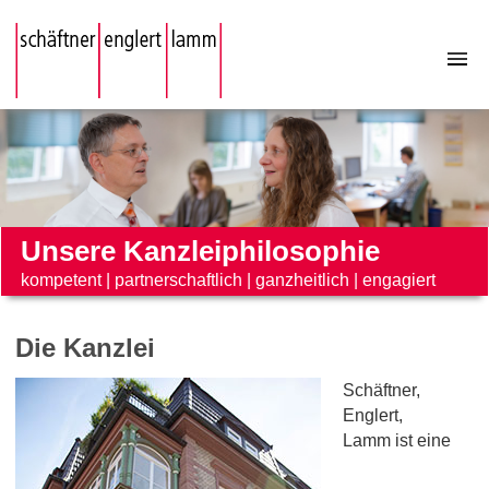
Unsere Kanzleiphilosophie
kompetent
|
partnerschaftlich
|
ganzheitlich
|
engagiert
Die Kanzlei
Schäftner,
Englert,
Lamm ist eine